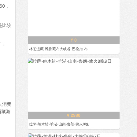
60，
是比较
¥ 0
下：
林芝进藏-雅鲁藏布大峡谷-巴松措-布
人消费
西藏游
¥ 2980
拉萨-纳木错-羊湖-山南-鲁朗-篝火8晚