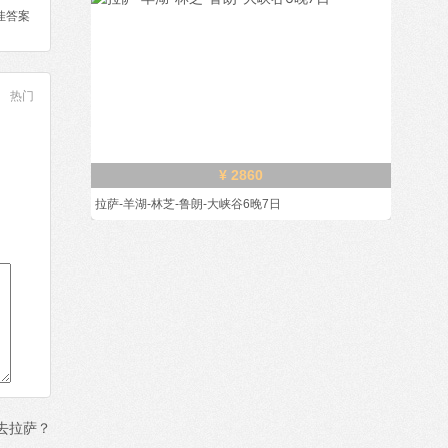
佳答案
热门
¥ 2860
拉萨-羊湖-林芝-鲁朗-大峡谷6晚7日
去拉萨？