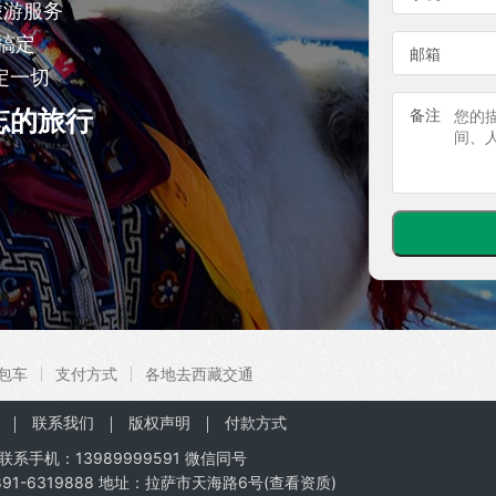
旅游服务
搞定
邮箱
定一切
忘的旅行
备注
包车
支付方式
各地去西藏交通
联系我们
版权声明
付款方式
联系手机：
13989999591
微信同号
91-6319888 地址：拉萨市天海路6号(
查看资质
)