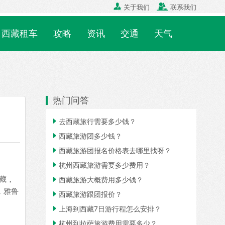


关于我们
联系我们
西藏租车
攻略
资讯
交通
天气
热门问答

去西蔵旅行需要多少钱？

西藏旅游团多少钱？

西藏旅游团报名价格表去哪里找呀？

杭州西藏旅游需要多少费用？
藏，

西藏旅游大概费用多少钱？
，雅鲁

西藏旅游跟团报价？

上海到西藏7日游行程怎么安排？

杭州到拉萨旅游费用需要多少？