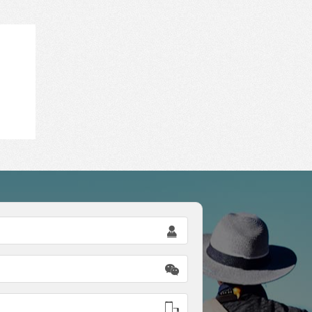


