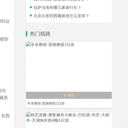

拉萨当地有哪几家旅行社？

北京出发到西藏旅游怎么安排？
0到达
热门线路
，硬卧
用车
¥ 480
藏景
羊卓雍错-普姆雍错1日游
，在西