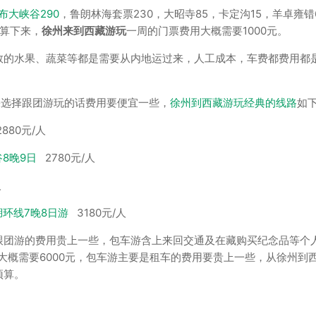
布大峡谷290
，鲁朗林海套票230，大昭寺85，卡定沟15，羊卓雍错
核算下来，
徐州来到西藏游玩
一周的门票费用大概需要1000元。
数的水果、蔬菜等都是需要从内地运过来，人工成本，车费都费用都
果选择跟团游玩的话费用要便宜一些，
徐州到西藏游玩经典的线路
如
880元/人
8晚9日
2780元/人
人
湖环线7晚8日游
3180元/人
跟团游的费用贵上一些，包车游含上来回交通及在藏购买纪念品等个
大概需要6000元，包车游主要是租车的费用要贵上一些，从徐州到
预算。