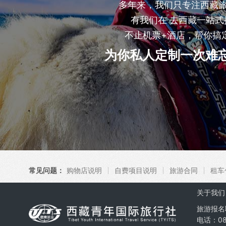
多年来，我们只专注西藏
有我们在 去西藏一站式
不止机票+酒店，帮你搞
为你私人定制一次难
常见问题：
购物店说明
自费项目说明
旅游合同
租车
关于我们
旅游报名
电话：08