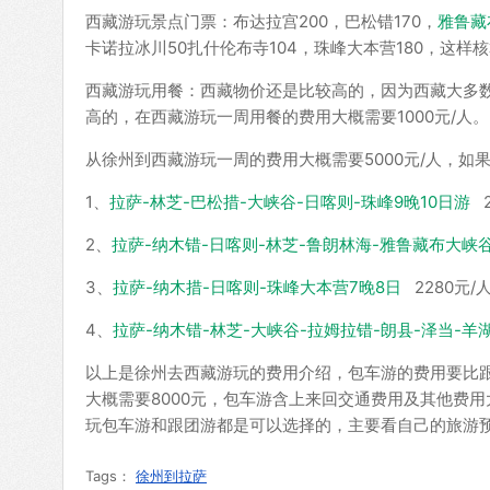
西藏游玩景点门票：布达拉宫200，巴松错170，
雅鲁藏
卡诺拉冰川50扎什伦布寺104，珠峰大本营180，这样
西藏游玩用餐：西藏物价还是比较高的，因为西藏大多
高的，在西藏游玩一周用餐的费用大概需要1000元/人。
从徐州到西藏游玩一周的费用大概需要5000元/人，如
1、
拉萨-林芝-巴松措-大峡谷-日喀则-珠峰9晚10日游
2
2、
拉萨-纳木错-日喀则-林芝-鲁朗林海-雅鲁藏布大峡谷
3、
拉萨-纳木措-日喀则-珠峰大本营7晚8日
2280元/
4、
拉萨-纳木错-林芝-大峡谷-拉姆拉错-朗县-泽当-羊
以上是徐州去西藏游玩的费用介绍，包车游的费用要比
大概需要8000元，包车游含上来回交通费用及其他费用
玩包车游和跟团游都是可以选择的，主要看自己的旅游
Tags：
徐州到拉萨