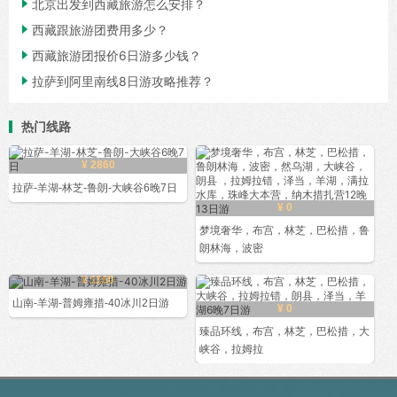

北京出发到西藏旅游怎么安排？

西藏跟旅游团费用多少？

西藏旅游团报价6日游多少钱？

拉萨到阿里南线8日游攻略推荐？
热门线路
¥ 2860
拉萨-羊湖-林芝-鲁朗-大峡谷6晚7日
¥ 0
梦境奢华，布宫，林芝，巴松措，鲁
朗林海，波密
¥ 1160
山南-羊湖-普姆雍措-40冰川2日游
¥ 0
臻品环线，布宫，林芝，巴松措，大
峡谷，拉姆拉