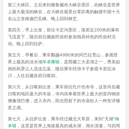
第三大林区。之后来到雅鲁藏布大峡谷景区，此峡谷是世界
上最大最深的峡谷，在大峡谷观景台零距离的触摸中国十大
名山之首南迦巴瓦峰。晚上回到林芝。
第四天，早上出发，前往卡定沟景区，落差近200米的瀑布
飞流直下，随后前往藏族民俗村参加独具特色的民俗村活
动。晚上回到拉萨。
第五天，早餐后，乘车翻越4990米的冈巴拉雪山，参观世
界上最高的淡水湖
羊卓雍错
，是西藏三大圣湖之一，秀美如
画的风景让人流连忘返，随后乘车经浪卡子参观卡若拉冰
川，入住后藏首府日喀则。
第六天，从日喀则出发，乘车前往扎什伦布寺，这首诗后藏
日喀则地区最大的寺庙，寺内供奉着世界上最大的室内铜坐
佛像强巴佛，进入寺内，阳光照射下的寺庙给人一种安详惬
意之感。
第七天，从拉萨出发，乘车经过藏北大草原，来到“天湖”
纳
木错
，这里是世界上海拔最高的咸水湖，湖水清澈，与四周