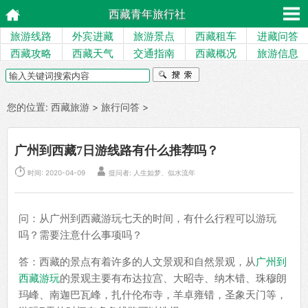
西藏青年旅行社
旅游线路
外宾进藏
旅游景点
西藏租车
进藏问答
西藏攻略
西藏天气
交通指南
西藏概况
旅游信息
您的位置:
西藏旅游
>
旅行问答
>
广州到西藏7日游线路有什么推荐吗？


时间: 2020-04-09
提问者: 人生如梦、似水流年
问：从广州到西藏游玩七天的时间，有什么行程可以游玩
吗？需要注意什么事项吗？
答：西藏的景点有着许多的人文景观和自然景观，从
广州到
西藏游玩
的景观主要有布达拉宫、大昭寺、纳木错、珠穆朗
玛峰、南迦巴瓦峰，扎什伦布寺，羊卓雍错，圣象天门等，