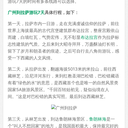
游玩7天的时间有多条线路可以选择。
广州到拉萨游玩7天
具体行程，如下：
第一天，拉萨市内一日游，走在充满虔诚信仰的拉萨，前往
世界上海拔最高的古代宫堡建筑群布达拉宫，整座宫殿依山
而建，白墙红瓦，气势宏伟，无不彰显
布达拉宫
作为拉萨标
志性建筑的气质。之后来到大昭寺拜拜，万盏酥油灯长明，
留下了岁月和朝圣者的痕迹。之后可自行去八角街游玩，感
受一下西藏的人文风情。
第二天，从拉萨出发，翻越海拔5013米的米拉山，前往西
藏林芝，沿尼洋河东行，来到红教圣湖巴松错，巴松错藏语
有着“绿色的水”的意思，是西藏首个也是唯一的自然风景类
国家5A旅游风景区。“千回百转始初见，疑似仙境在人
间。”这是对巴松错的真实写照。最后到达西藏林芝。
第三天，从林芝出发，到达鲁朗林海景区，
鲁朗林海
是一
个“叫人不想回家”的地方，是我国面积最大，保持最完好的