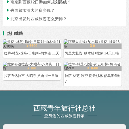

南京到西藏12日游如何规划路线？

去西藏旅游大约多少钱？

北京出发到西藏旅游怎么安排？
热门线路
¥ 6600
¥ 0
拉萨-林芝-珠峰-日喀则–纳木错 11天
阿里大北线+纳木错+拉萨 14天13晚
¥ 380
¥ 3680
拉萨布达拉宫-大昭寺-八角街一日游
拉萨-林芝-波密-岗云杉林-然乌湖6晚
7
西藏青年旅行社总社
您身边的西藏旅游行家