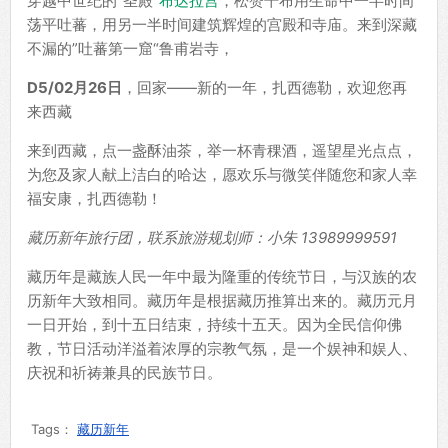
穿越中世纪的“圣殿”
布达拉宫
，松赞干布用生命中一半时间
荡平吐蕃，用另一半时间建筑辉煌的宫殿和寺庙。来到深藏
不漏的”吐蕃第一窟“鲁甫岩寺，
D5/02月26日
，回家——新的一年，扎西德勒，欢迎您再
来西藏
来到西藏，点一盏酥油茶，举一杯青稞酒，遥望星光点点，
为您及家人献上洁白的哈达，愿欢乐与微笑伴随您和家人幸
福安康，扎西德勒！
藏历新年旅行团，联系旅游规划师：小朱 13989999591
藏历年是藏族人民一年中最为隆重的传统节日，与汉族的农
历新年大致相同。藏历年是根据藏历推算出来的。藏历元月
一日开始，到十五日结束，持续十五天。因为全民信仰佛
教，节日活动洋溢着浓厚的宗教气氛，是一个娱神和娱人、
庆祝和祈祷兼具的民族节日。
Tags：
藏历新年