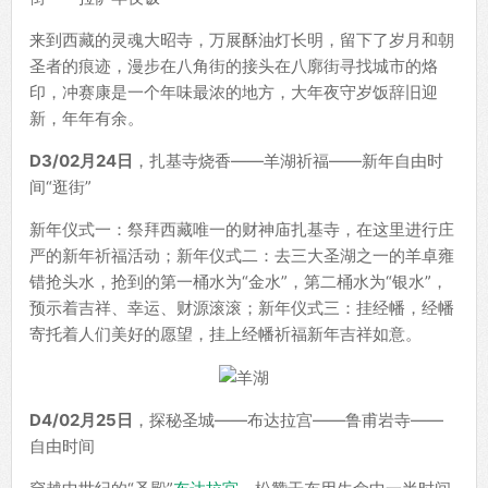
来到西藏的灵魂大昭寺，万展酥油灯长明，留下了岁月和朝
圣者的痕迹，漫步在八角街的接头在八廓街寻找城市的烙
印，冲赛康是一个年味最浓的地方，大年夜守岁饭辞旧迎
新，年年有余。
D3/02月24日
，扎基寺烧香——羊湖祈福——新年自由时
间“逛街”
新年仪式一：祭拜西藏唯一的财神庙扎基寺，在这里进行庄
严的新年祈福活动；新年仪式二：去三大圣湖之一的羊卓雍
错抢头水，抢到的第一桶水为“金水”，第二桶水为“银水”，
预示着吉祥、幸运、财源滚滚；新年仪式三：挂经幡，经幡
寄托着人们美好的愿望，挂上经幡祈福新年吉祥如意。
D4/02月25日
，探秘圣城——布达拉宫——鲁甫岩寺——
自由时间