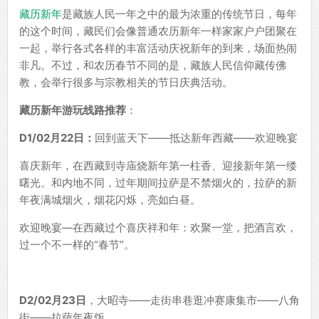
藏历新年
是藏族人民一年之中的最为浓重的传统节日，每年
的这个时间，藏民们会像普通农历新年一样家家户户团聚在
一起，举行各式各样的丰富活动庆祝新年的到来，场面热闹
非凡。不过，和农历春节不同的是，藏族人民信仰藏传佛
教，会举行很多与宗教相关的节日庆典活动。
藏历新年游玩线路推荐
：
D1/02月22日：
回到蓝天下——抵达新年西藏——欢迎晚宴
喜庆新年，在西藏到寺庙烧新年第一柱香、迎接新年第一缕
曙光。和内地不同，过年期间拉萨是不禁烟火的，拉萨的新
年夜满城烟火，烟花闪烁，亮如白昼。
欢迎晚宴—在西藏过个喜庆祥和年：欢聚一堂，把酒言欢，
过一个不一样的“春节”。
D2/02月23日
，大昭寺——走街串巷逛冲赛康集市——八角
街——拉萨年夜饭