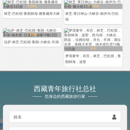
¥ 960
¥ 1060
林芝-巴松错-鲁朗林海-雅鲁藏布大峡
林芝-苯日神山-大峡谷-南伊沟-巴松
错
¥ 5880
拉萨-林芝-巴松错-鲁朗-大峡谷-羊湖-
¥ 0
梦境奢华，布宫，林芝，巴松措，鲁
朗林海，波密
西藏青年旅行社总社
您身边的西藏旅游行家

姓名