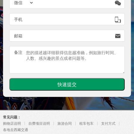


手机

邮箱
备注
常见问题：
购物店说明
自费项目说明
旅游合同
租车包车
支付方式
各地去西藏交通