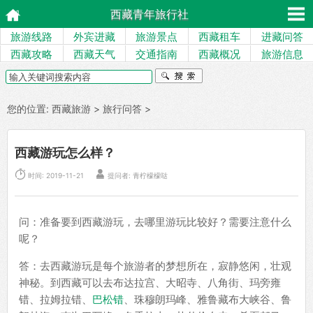
西藏青年旅行社
旅游线路
外宾进藏
旅游景点
西藏租车
进藏问答
西藏攻略
西藏天气
交通指南
西藏概况
旅游信息
您的位置:
西藏旅游
>
旅行问答
>
西藏游玩怎么样？


时间: 2019-11-21
提问者: 青柠檬檬哒
问：准备要到西藏游玩，去哪里游玩比较好？需要注意什么
呢？
答：去西藏游玩是每个旅游者的梦想所在，寂静悠闲，壮观
神秘。到西藏可以去布达拉宫、大昭寺、八角街、玛旁雍
错、拉姆拉错、
巴松错
、珠穆朗玛峰、雅鲁藏布大峡谷、鲁