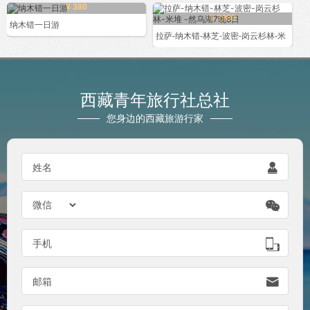
¥ 380
¥ 3980
纳木错一日游
拉萨-纳木错-林芝-波密-岗云杉林-米
西藏青年旅行社总社
您身边的西藏旅游行家

姓名


手机

邮箱