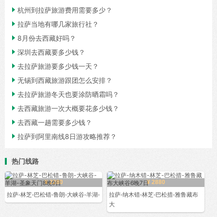

杭州到拉萨旅游费用需要多少？

拉萨当地有哪几家旅行社？

8月份去西藏好吗？

深圳去西藏要多少钱？

去拉萨旅游要多少钱一天？

无锡到西藏旅游跟团怎么安排？

去拉萨旅游冬天也要涂防晒霜吗？

去西藏旅游一次大概要花多少钱？

去西藏一趟需要多少钱？

拉萨到阿里南线8日游攻略推荐？
热门线路
¥ 2280
¥ 2880
拉萨-林芝-巴松错-鲁朗-大峡谷-羊湖-
拉萨-纳木错-林芝-巴松措-雅鲁藏布
大