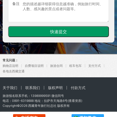
备注
常见问题：
购物店说明
自费项目说明
旅游合同
租车包车
支付方式
各地去西藏交通
关于我们
联系我们
版权声明
付款方式
旅游报名联系手机：
13989999591
微信同号
电话：0891-6319888 地址：拉萨市天海路6号(
查看资质
)
Copyright©2026
西藏青年旅行社总社
版权所有