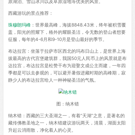
原湖泊、雪山冰川以及草原湿地等优美的风景。
西藏游玩的景点推荐：
珠穆朗玛峰
：世界最高峰，海拔8848.43米，终年被积雪覆
盖，阳光的照耀下，格外的耀眼圣洁，令无数的登山者想要
征服，每年的4-6月和9-10月是登山最好的季节。
布达拉宫：坐落于拉萨市区西北的玛布日山上，是世界上海
拔最高的古代宫堡建筑群，我国50元人民币上的风景就是布
达拉宫，布达拉宫是松赞干布为迎娶文成公主而建，一年四
季都是可以去参观的，可以避开暑假进藏时期的高峰期，寂
静少人的布达拉宫给人一种神秘圣洁的气氛。
图：纳木错
纳木错：西藏的三大圣湖之一，有着“天湖”之意，是著名的
藏传佛教圣地之一，纳木错建议游玩两天，清晨，湖面太阳
升起云消雨散，净化着人的心灵。