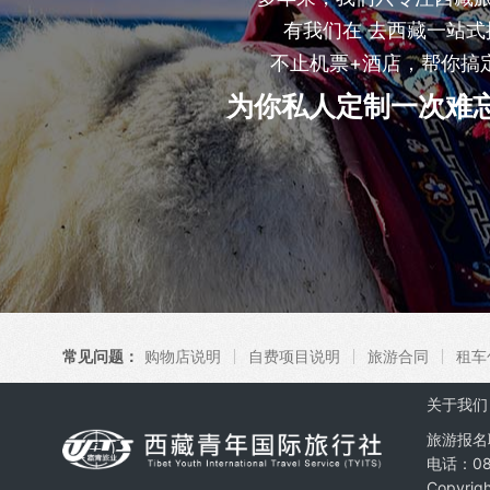
有我们在 去西藏一站式
不止机票+酒店，帮你搞
为你私人定制一次难
常见问题：
购物店说明
自费项目说明
旅游合同
租车
关于我们
旅游报名
电话：08
Copyrig