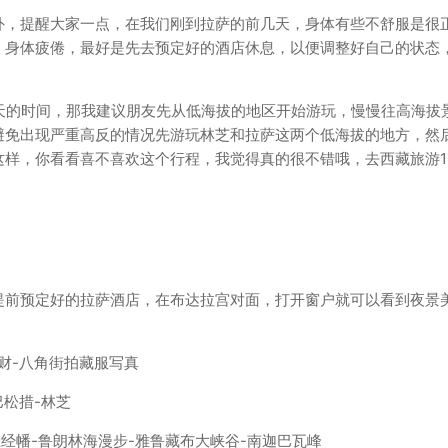
外，提醒大家一点，在我们刚到拉萨的前几天，身体有些不舒服是很
，身体疲倦，最好是先去预定好的酒店休息，以便调整好自己的状态
多天的时间，那我建议朋友先从低海拔的地区开始游玩，慢慢往高海拔
避免出现严重高反的情况先游玩林芝和拉萨这两个低海拔的地方，然
样，你看看喜不喜欢这个行程，我觉得真的很不错哦，去西藏旅游1
提前预定好的拉萨酒店，在布达拉宫对面，打开窗户就可以看到夜景
财-八角街拍藏服写真
巴松措-林芝
挂经幡-鲁朗林海漫步-雅鲁藏布大峡谷-南迦巴瓦峰