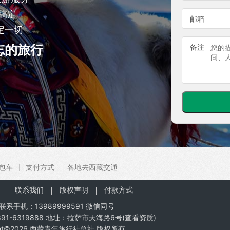
搞定
邮箱
定一切
忘的旅行
备注
包车
支付方式
各地去西藏交通
联系我们
版权声明
付款方式
联系手机：
13989999591
微信同号
91-6319888 地址：拉萨市天海路6号(
查看资质
)
ht©2026
西藏青年旅行社总社
版权所有