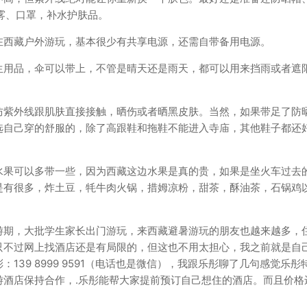
雾、口罩，补水护肤品。
在西藏户外游玩，基本很少有共享电源，还需自带备用电源。
生用品，伞可以带上，不管是晴天还是雨天，都可以用来挡雨或者遮
防紫外线跟肌肤直接接触，晒伤或者晒黑皮肤。当然，如果带足了防
选自己穿的舒服的，除了高跟鞋和拖鞋不能进入寺庙，其他鞋子都还
水果可以多带一些，因为西藏这边水果是真的贵，如果是坐火车过去
是有很多，炸土豆，牦牛肉火锅，措姆凉粉，甜茶，酥油茶，石锅鸡
游期，大批学生家长出门游玩，来西藏避暑游玩的朋友也越来越多，
只不过网上找酒店还是有局限的，但这也不用太担心，我之前就是自
39 8999 9591（电话也是微信），我跟乐彤聊了几句感觉乐彤
游酒店保持合作，.乐彤能帮大家提前预订自己想住的酒店。而且价格