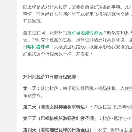
以上就是从郑州来拉萨，需要提前做好准备的事项。此
事情，而且经过长时间的坐车或者坐飞机的进藏大交通
开始游玩。
题主也在问，从郑州到
拉萨当地如何游玩
？既然有10
玩，中间有个过渡的过程，身体也能适应好高原环境，
日喀则看珠峰
，大概的游玩路线可以像乐彤给我安排的这
好跟我这个行程天数一样，来看看：
郑州到拉萨
11
日游行程安排：
第一天：
落地拉萨，由乐彤安排司机来机场接机，入住
布达拉宫。
第二天（嗜酒女财神庙祈求转运）：
布达拉宫-扎基寺求
第三天（巴松措帆船游畅游红教圣湖）：
拉萨-尼洋河-
第四天（看南迦巴瓦峰的日落金山）：
林芝 -色季拉山