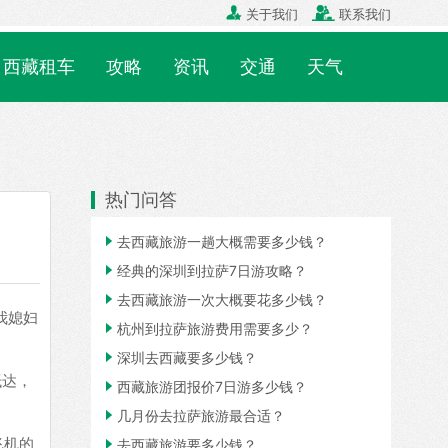


关于我们
联系我们
西藏租车
攻略
资讯
交通
天气
热门问答

去西藏旅游一趟大概需要多少钱？

经典的深圳到拉萨7日游攻略？

去西藏旅游一次大概要花多少钱？
我媳妇

杭州到拉萨旅游费用需要多少？

深圳去西藏要多少钱？
抵达，

西藏旅游团报价7日游多少钱？

几月份去拉萨旅游最合适？
飞机的

去西藏旅游要多少钱？