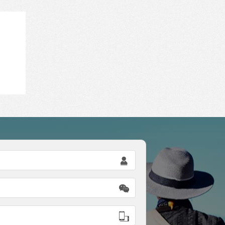


