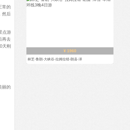
正常的
，然后
景点游
后再去
0天刚
¥ 1960
林芝-鲁朗-大峡谷-拉姆拉错-朗县-泽
美丽的