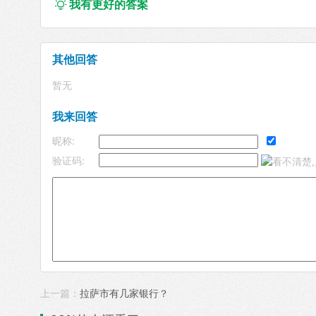
我有更好的答案

其他回答
暂无
我来回答
昵称:
验证码:
上一篇：
拉萨市有几家银行？