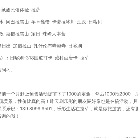
-藏族民俗体验-拉萨
水-冈巴拉雪山-羊卓雍错-卡诺拉冰川-江孜-日喀则
孜-嘉措拉雪山-定日-珠峰大本营
峰日出-加措拉山-扎什伦布寺游寺-日喀则
品）：
日喀则-318国道打卡-藏村画唐卡-拉萨
茶阿刁。
一个月赶上预售活动提前下了1000的定金，然后1000抵2000，
游玩美景，性价比真的高！昨天刷乐彤的朋友圈好像也是在搞活动，具
彤：139 8999 9591，乐彤生活在拉萨，就是做旅游的，还有
咨询的哦！