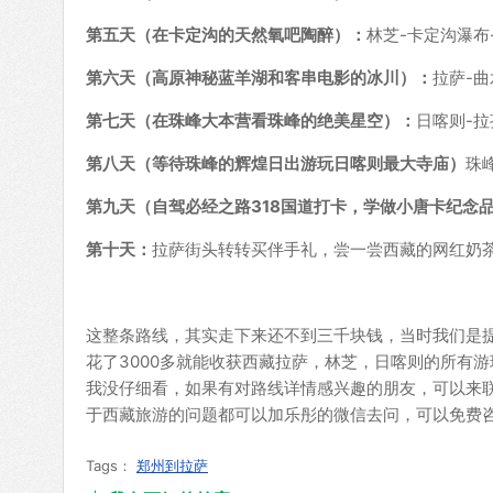
第五天（在卡定沟的天然氧吧陶醉）：
林芝-卡定沟瀑布
第六天（高原神秘蓝羊湖和客串电影的冰川）：
拉萨-曲
第七天（在珠峰大本营看珠峰的绝美星空）：
日喀则-拉
第八天（等待珠峰的辉煌日出游玩日喀则最大寺庙）
珠
第九天（自驾必经之路
318
国道打卡，学做小唐卡纪念
第十天：
拉萨街头转转买伴手礼，尝一尝西藏的网红奶
这整条路线，其实走下来还不到三千块钱，当时我们是提前
花了3000多就能收获西藏拉萨，林芝，日喀则的所有
我没仔细看，如果有对路线详情感兴趣的朋友，可以来联系乐
于西藏旅游的问题都可以加乐彤的微信去问，可以免费
Tags：
郑州到拉萨