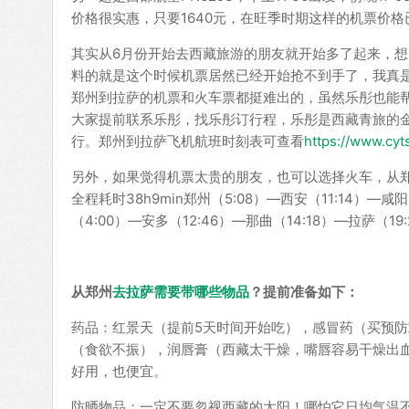
价格很实惠，只要1640元，在旺季时期这样的机票价
其实从6月份开始去西藏旅游的朋友就开始多了起来，想
料的就是这个时候机票居然已经开始抢不到手了，我真
郑州到拉萨的机票和火车票都挺难出的，虽然乐彤也能
大家提前联系乐彤，找乐彤订行程，乐彤是西藏青旅的
行。郑州到拉萨飞机航班时刻表可查看
https://www.cyts
另外，如果觉得机票太贵的朋友，也可以选择火车，从郑州—
全程耗时38h9min郑州（5:08）—西安（11:14）—咸阳
（4:00）—安多（12:46）—那曲（14:18）—拉萨（19
从郑州
去拉萨需要带哪些物品
？提前准备如下：
药品：红景天（提前5天时间开始吃），感冒药（买预防
（食欲不振），润唇膏（西藏太干燥，嘴唇容易干燥出
好用，也便宜。
防晒物品：一定不要忽视西藏的太阳！哪怕它日均气温