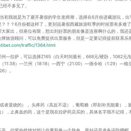
格已经不多见了。
当初我就是为了避开暑假的学生老师潮，选择在6月份进藏游玩，出
是？？？6月份都这样了，更别说暑假西藏旅游旺季的时候票有多难
帮大家出，但座位有限，想出到好票的朋友像是连座啊什么的，我还
金牌旅游顾问，可以免费提供出票服务，但是一定要记得提前联系乐
tibet.com/traffic/1364.html
拉萨，可以选择Z165（白天时间最长，668元/硬卧，1062元/
（11:38）—兰州（18:18）—西宁（21:00）—德令哈（1:29）—格
:26）。
或者退烧的）， 头疼药（高反不适），葡萄糖（即刻补充能量），
血），止鼻血的药，这个是我在拉萨药店买的，具体名字我不记得，
不高，但紫外线绝对能让你重新换一个肤色。最好还是准备还防晒帽