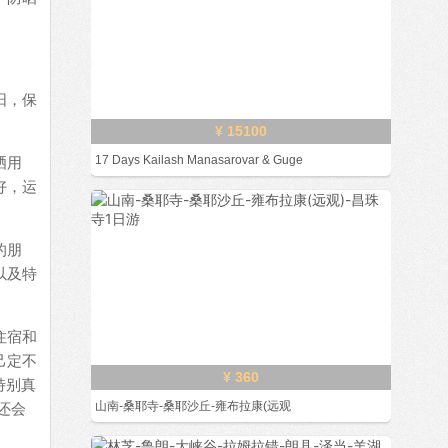
阳，保
¥ 15100
晒用
17 Days Kailash Manasarovar & Guge
好，运
的朋
以及特
住宿和
己定不
¥ 360
特别真
还会
山南-桑耶寺-桑耶沙丘-雍布拉康(远观