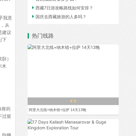

西藏7日游攻略路线如何安排？

国庆去西藏旅游的人多吗？
乎我意
了，从
是建议
热门线路
彤下
软卧）
尔木
¥ 0
肠胃药
阿里大北线+纳木错+拉萨 14天13晚
不过挺
、防晒