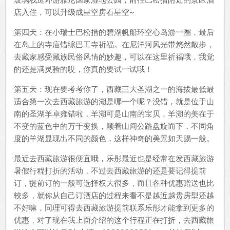
店入住，可以升级成星空房看星空~
第四天：在小瑞士巴松措的碧湖帆船环空心岛游一圈，最后
在岛上的寺庙错综巴工寺祈福。在尼洋河风光带悠然散步，
去藏家感受藏族民俗风情的妙趣，可以在这里祈福哦，我觉
的还是满灵验的哎，你真的要试一试哦！
第五天：现在要考考你了，西藏三大圣湖之一的海拔最低最
适合第一次去西藏旅游的湖是哪一个呢？没错，就是位于山
南的圣湖羊卓雍错啦，羊湖可是山南的宝贝，羊湖的美在于
不变的蓝色中的万千变换，顺着山间公路盘旋而下，不同角
度的羊湖显现出不同的颜色，这样神奇的美景如天赐一般。
最近去西藏旅游很便宜哦，乐彤最近也是经常在发西藏旅游
暑假行程打折的活动，不过去西藏旅游的还是要记得提前
订，提前订的一般可选择权大很多，而且各种优惠赠送也比
较多，就你从自己订酒店的过程来看不是越近越贵房型还越
不好嘛，同理可得去西藏旅游提前联系乐彤才能拿到更多的
优惠，对了现在我上面介绍的这个行程正在打折，去西藏旅