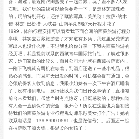
答：谢邀，最近刚跟闺蜜去了一趟西藏，玩了差不多7天左
右吧。我们玩的路线可以给你参考一下，是走林芝加珠峰
的，玩的特别开心，还拍了藏族写真，美美哒！拉萨-纳木
错-林芝-巴松措-大峡谷-山南羊湖6晚7天行程才花了
1899，体的行程安排可以看看我下面会写的西藏旅游行程分
享哦，其实去西藏旅游去了才知道有多爽，我这里光秃秃的
写出来也没什么用，不过我也给你分享一下我去西藏旅游的
经历吧，我是提前联系的西藏青年国际旅行社，了解过很多
家，她们家做的比较久，而且公司地址就在西藏拉萨市内，
一刚下飞机就有司机在等着，到酒店还送了一些小礼品，很
贴心的感觉。而且每天出发的时间，司机都会提前通知，会
必须确保客人收到信息，我跟小姐妹有一次下午在酒店睡着
了，没有接到电话，旅行社以为我们出什么事情了，直接喊
前台来看我们。虽然当时有点惊讶，但挺感动的，那种知道
有人会一直确保你的安全，很开心！所以在这里也为当初接
待我们的西藏旅游专业行程规划师乐彤美女打个广告！她的
联系电话是：139 8999 9591（也是微信号）。后面还一起
在拉萨吃了顿火锅，很温柔的女孩子！