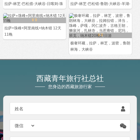
拉萨-林芝-巴松措-大峡谷-日喀则-珠
拉萨-林芝-巴松错-鲁朗-大峡谷-羊湖-
¥ 0
拉萨+珠峰+阿里南线+纳木错 12天
11晚
¥ 0
极奢环藏，拉萨，林芝，波密，鲁朗
林海，大峡谷
西藏青年旅行社总社
您身边的西藏旅游行家

姓名
