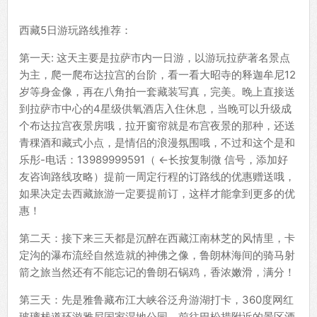
西藏5日游玩路线推荐：
第一天: 这天主要是拉萨市内一日游，以游玩拉萨著名景点
为主，爬一爬布达拉宫的台阶，看一看大昭寺的释迦牟尼12
岁等身金像，再在八角拍一套藏装写真，完美。晚上直接送
到拉萨市中心的4星级供氧酒店入住休息，当晚可以升级成
个布达拉宫夜景房哦，拉开窗帘就是布宫夜景的那种，还送
青稞酒和藏式小点，是情侣的浪漫氛围哦，不过和这个是和
乐彤-电话：13989999591（ ←长按复制微 信号，添加好
友咨询路线攻略）提前一周定行程的订路线的优惠赠送哦，
如果决定去西藏旅游一定要提前订，这样才能拿到更多的优
惠！
第二天：接下来三天都是沉醉在西藏江南林芝的风情里，卡
定沟的瀑布流经自然造就的神佛之像，鲁朗林海间的骑马射
箭之旅当然还有不能忘记的鲁朗石锅鸡，香浓嫩滑，满分！
第三天：先是雅鲁藏布江大峡谷泛舟游湖打卡，360度网红
玻璃栈道环游雅尼国家湿地公园，前往巴松措附近的景区酒