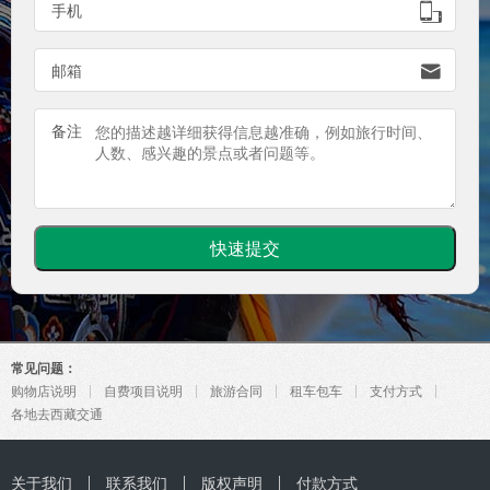

手机

邮箱
备注
常见问题：
购物店说明
自费项目说明
旅游合同
租车包车
支付方式
各地去西藏交通
关于我们
联系我们
版权声明
付款方式