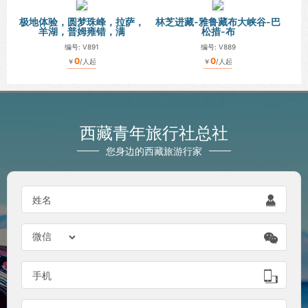
极地体验，圆梦珠峰，拉萨，
林芝进藏-雅鲁藏布大峡谷-巴
羊湖，普姆雍错，满
松措-布
编号: V891
编号: V889
0
0
￥
/人起
￥
/人起
西藏青年旅行社总社
您身边的西藏旅游行家

姓名


手机