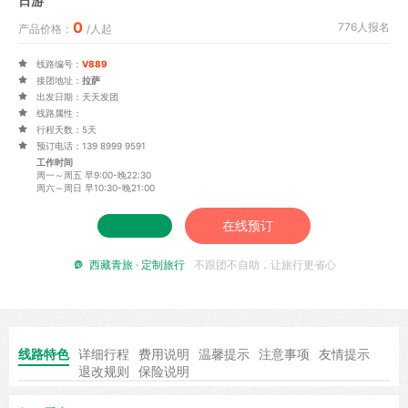
日游
0
776人报名
产品价格：
/人起

线路编号：
V889

接团地址：
拉萨

出发日期：天天发团

线路属性：

行程天数：5天

预订电话：139 8999 9591
工作时间
周一～周五 早9:00-晚22:30
周六～周日 早10:30-晚21:00
在线预订
西藏青旅 · 定制旅行
不跟团不自助，让旅行更省心

线路特色
详细行程
费用说明
温馨提示
注意事项
友情提示
退改规则
保险说明