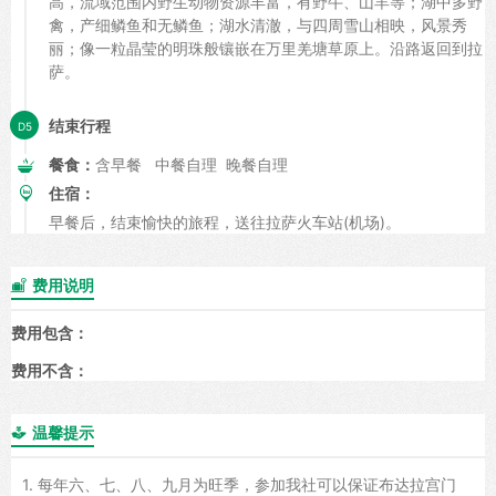
高，流域范围内野生动物资源丰富，有野牛、山羊等；湖中多野
禽，产细鳞鱼和无鳞鱼；湖水清澈，与四周雪山相映，风景秀
丽；像一粒晶莹的明珠般镶嵌在万里羌塘草原上。沿路返回到拉
萨。
结束行程
餐食：
含早餐 中餐自理 晚餐自理
住宿：
早餐后，结束愉快的旅程，送往拉萨火车站(机场)。
费用说明

费用包含：
费用不含：
温馨提示

1. 每年六、七、八、九月为旺季，参加我社可以保证布达拉宫门