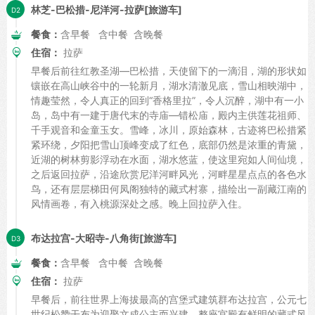
林芝-巴松措-尼洋河-拉萨[旅游车]
餐食：
含早餐 含中餐 含晚餐
住宿：
拉萨
早餐后前往红教圣湖—巴松措，天使留下的一滴泪，湖的形状如
镶嵌在高山峡谷中的一轮新月，湖水清澈见底，雪山相映湖中，
情趣莹然，令人真正的回到“香格里拉”，令人沉醉，湖中有一小
岛，岛中有一建于唐代末的寺庙—错松庙，殿内主供莲花祖师、
千手观音和金童玉女。雪峰，冰川，原始森林，古迹将巴松措紧
紧环绕，夕阳把雪山顶峰变成了红色，底部仍然是浓重的青黛，
近湖的树林剪影浮动在水面，湖水悠蓝，使这里宛如人间仙境，
之后返回拉萨，沿途欣赏尼洋河畔风光，河畔星星点点的各色水
鸟，还有层层梯田何凤阁独特的藏式村寨，描绘出一副藏江南的
风情画卷，有入桃源深处之感。晚上回拉萨入住。
布达拉宫-大昭寺-八角街[旅游车]
餐食：
含早餐 含中餐 含晚餐
住宿：
拉萨
早餐后，前往世界上海拔最高的宫堡式建筑群布达拉宫，公元七
世纪松赞干布为迎娶文成公主而兴建，整座宫殿有鲜明的藏式风