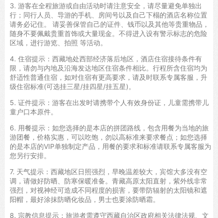
3. 游客在全程旅游或自由活动时请注意安全，请尽量避免单独出
行；同行人员、导游的手机、房间号以及自己下榻的酒店名称位置
请务必记住。 请妥善保管自己的证件、钱币以及其他等贵重物品，
随身不要佩戴贵重首饰或大量现金。不得进入设有警示标志的危险
区域，进行游览、拍照 等活动。
4. 住宿提示：西藏地处西部经济落后地区，酒店住宿接待条件有
限，请勿与内地及沿海发达地区住宿条件相比。行程所含住宿均为
舒适性普通住宿，如对住宿有更高要求，请及时联系专属客服，升
级住宿标准(可选挂三星/挂四星/挂五星)。
5. 证件提示：游客在出发时请携带个人有效身份证，儿童需携带儿
童户口本原件。
6. 用餐提示：如您选择的是本店的拼团路线，包含用餐为当地的旅
游团餐，价格实惠，可以吃饱，勿以高标准来要求餐点；如您选择
的是本店的VIP单独制定产品，用餐的要求和标准请联系专属客服为
您另行安排。
7. 天气提示：西藏地区日照强烈，早晚温差较大，宾馆大多没有空
调，请做好防晒、防寒保暖准备。青藏高原太阳直射，紫外线非常
强烈，对视神经可造成不同程度的损害，要带防辐射的太阳镜和遮
阳帽，最好涂抹防晒化妆品，男士也要涂防晒霜。
8. 宗教信息提示：旅游者需遵守西藏自治区政府相关法律法规、文