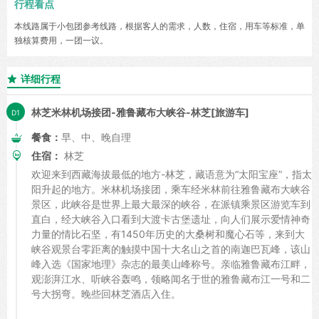
行程看点
本线路属于小包团参考线路，根据客人的需求，人数，住宿，用车等标准，单
独核算费用，一团一议。
详细行程

林芝米林机场接团-雅鲁藏布大峡谷-林芝[旅游车]
餐食：
早、中、晚自理
住宿：
林芝
欢迎来到西藏海拔最低的地方-林芝，藏语意为“太阳宝座”，指太
阳升起的地方。米林机场接团，乘车经米林前往雅鲁藏布大峡谷
景区，此峡谷是世界上最大最深的峡谷，在派镇乘景区游览车到
直白，经大峡谷入口看到大渡卡古堡遗址，向人们展示爱情神奇
力量的情比石坚，有1450年历史的大桑树和魔心石等，来到大
峡谷观景台零距离的触摸中国十大名山之首的南迦巴瓦峰，该山
峰入选《国家地理》杂志的最美山峰称号。亲临雅鲁藏布江畔，
观澎湃江水、听峡谷轰鸣，领略闻名于世的雅鲁藏布江一号和二
号大拐弯。晚些回林芝酒店入住。