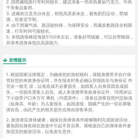
2. 因西藏线路行车时间较长，建议准备一些高热量如巧克力、牛肉
干等食品备用。
3. 进藏前注意充分休息，初抵高原多休息，避免剧烈运动，禁烟
酒，饮食宜节制。
4. 由于西藏气候、路况较特殊，为保障安全，西藏多数路段全程限
速，行车时间可能较长。
5. 本线路珠峰段海拔5100米左右，请备好羽绒服，可以自带睡袋，
并请考虑身体抵抗高原能力。
友情提示

1. 根据国家法律规定，为确保您的游程顺利，请随身携带并自行保
管好您的有效身份证明，并在报名时务必确认所报姓名与身份证 件
完全一致无 误，以免造成不必要损失，如因客人自身原因造成损
失，一切损失需客人自负。成人务请携带有效身份证件、18周岁以
下小孩带户口本方可 乘机（均需原件）；请各位游客按照约定标准
（如身高、年龄）为儿童报名，如因虚报、隐瞒产生的一切后果敬
请自负，由此产生的相关损失也将由游客承担。
2. 旅游者应身体健康，确保自身身体条件能够顺利完成旅游活动，
避免因自身疾病在旅途中引起不良后果。请根据自己的身体条件参
加适宜的旅游活动，以免发生意外。