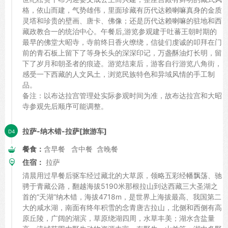
格，依山而建，气势雄伟，里面珍藏有历代达赖喇嘛真身的金质
灵塔和珍贵的壁画、唐卡、佛像；还是历代达赖喇嘛的驻地和西
藏政教合一的统治中心。午餐后,游览参观建于吐蕃王朝时期的
最早的佛堂大昭寺，寺前终日香火缭绕，信徒们虔诚的叩拜在门
前的青石板上留下了等身长头的深深印记，万盏酥油灯长明，留
下了岁月和朝圣者的痕迹。游览结束后，游客自行游览八角街，
感受一下西藏的人文风土，浏览民族特色和异域风情的手工制
品。
备注：以布达拉宫管理处实际参观时间为准，故布达拉宫和大昭
寺参观先后顺序可能调整。
拉萨-纳木错-拉萨[旅游车]
餐食：
含早餐 含中餐 含晚餐
住宿：
拉萨
清晨用过早餐后驱车经过藏北的大草原，领略五彩经幡飘荡、驰
骋于青藏公路，翻越海拔5190米那根拉山到达西藏三大圣湖之
首的“天湖”纳木错，海拔4718m，是世界上海拔最高、我国第二
大的咸水湖，南面有终年积雪的念青唐古拉山，北侧和西侧有高
原丘陵，广阔的湖滨，草原绕湖四周，水草丰美；湖水含盐量