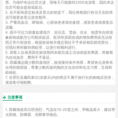
票。为保护布达拉宫古迹，现每天只能接待2300名游客，因此布达
拉宫可能会提前或延后。
2. 在不影响原定标准及景点的前提下，我社将根据行程当天实际情
况可能更改景点游览顺序。
3. 严重高血压、哮喘病、心脏病患者请勿参团，感冒患者请康复后
进藏。
4. 因不可抗力因素如遇塌方、泥石流、雪崩、洪水、地震等自然现
象影响或航空公司航班延误、取消等原因造成的增加费用或无法按
照正常行程游览，根据旅游相关规定我社不予承担相应赔偿责任，
但我社将积极协调处理，以使行程顺利进行。
5. 因客人自身原因在旅游期间未能完成之活动或提前离团，将被视
为自动放弃，费用不予退还。
6. 西藏属边疆少数民族地区，旅游接待条件有限，希望各位游客有
合理的期望值，尊重少数民族同胞的文化信仰和生活习惯，互相和
睦相处。
7. 在景区及藏民家访(农家乐)内的商店不属于旅行社的购物店安排，
请游客仔细斟酌。
注意事项

1. 西藏海拔高日照强烈，气温在10-25度之间，早晚温差大，建议带
太阳镜、防晒霜、润唇膏等物品。