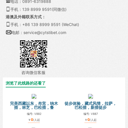

电话：0891-6319888

手机：139 8999 9591(同微信)
港澳及外籍联系方式：

手机：+86 139 8999 9591 (WeChat)

电邮：
service@cytstibet.com
咨询微信客服
浏览了此线路的还看了
完美西藏以东，布宫，纳木
徒步体验，藏式风情，拉萨，
措，林芝，巴松措，鲁
巴松措，新措徒步
编号: V882
编号: V887
0
0
￥
/人起
￥
/人起