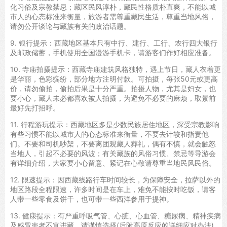
化习俗及宗教禁忌；藏区民风淳朴，藏民性格质朴直爽，不能以城
市人的心态标准来衡量，旅游者需尊重藏民生活，尊重当地风俗，
请勿公开谈论与藏族有关的政治话题。
9. 银行提示：西藏地区基本只有中行、建行、工行、农行四大银行
及邮政储蓄，手机使用全国漫游手机卡，请游客们作好相应准备。
10. 寺庙拍摄提示：西藏寺庙建筑风格独特，遇上节日，藏人衣着更
是华丽，色彩缤纷，部分地方注明付款。可拍摄，每张50元或更高
价，请勿偷拍，偷拍后果是十分严重。拍摄人物，尤其是妇女，也
要小心，藏人未必都喜欢被人拍摄，为避免不必要的麻烦，取景前
最好先打招呼。
11. 行程游玩提示：西藏地区多是少数民族居住地区，深受宗教影响
有些习惯不能以城市人的心态标准来衡量，不要去计较和指责他
们。不要和司机吵架，不要离团观藏人葬礼，偶有不慎，就会触怒
当地人，引起不必要的风波；有关藏族的风俗习惯、禁忌等导游会
有详细介绍，大家要小心留意、紧记在心敬请尊重当地民风民俗。
12. 限速提示：因西藏线路行车时间较长，为保障安全，拉萨以外的
地区路段全程限速，许多时间是在车上，难免不能按时吃饭，请客
人带一些零食及饼干，也可带一些西洋参用于提神。
13. 健康提示：有严重呼吸气管、心脏、心血管、糖尿病、精神疾病
及感冒患者不宜进藏，请谨慎选择(后附高原反应的详细应对办法)。