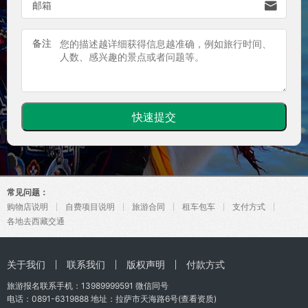

邮箱
备注
常见问题：
购物店说明
自费项目说明
旅游合同
租车包车
支付方式
各地去西藏交通
关于我们
联系我们
版权声明
付款方式
旅游报名联系手机：
13989999591
微信同号
电话：0891-6319888 地址：拉萨市天海路6号(
查看资质
)