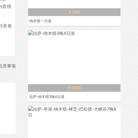
内容很
¥ 280
纳木错一日游
与美食
注意事项
¥ 1080
拉萨-纳木错3晚4日游