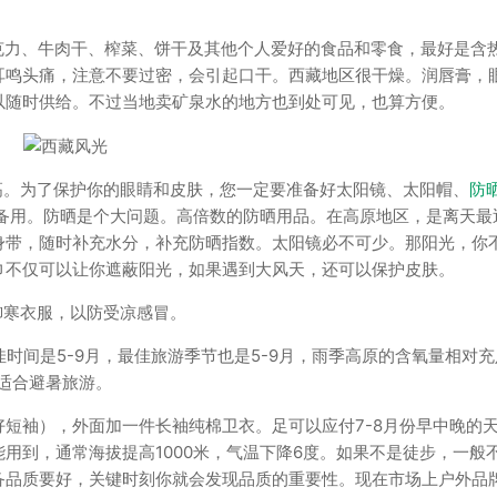
克力、牛肉干、榨菜、饼干及其他个人爱好的食品和零食，最好是含
耳鸣头痛，注意不要过密，会引起口干。西藏地区很干燥。润唇膏，
以随时供给。不过当地卖矿泉水的地方也到处可见，也算方便。
高。为了保护你的眼睛和皮肤，您一定要准备好太阳镜、太阳帽、
防
气备用。防晒是个大问题。高倍数的防晒用品。在高原地区，是离天最
身带，随时补充水分，补充防晒指数。太阳镜必不可少。那阳光，你
巾不仅可以让你遮蔽阳光，如果遇到大风天，还可以保护皮肤。
御寒衣服，以防受凉感冒。
佳时间是5-9月，最佳旅游季节也是5-9月，雨季高原的含氧量相对
。适合避暑旅游。
好短袖），外面加一件长袖纯棉卫衣。足可以应付7-8月份早中晚的
用到，通常海拔提高1000米，气温下降6度。如果不是徒步，一般
备品质要好，关键时刻你就会发现品质的重要性。现在市场上户外品