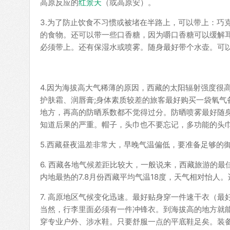
高原反应的
红景天
（或高原安）。
3.为了防止饮食不习惯或被堵在半路上，可以带上：巧
的食物。还可以带一些口香糖，因为嚼口香糖可以缓解
必须带上。还有保湿水或喷雾。随身最好带个水壶。可
4.因为海拔高大气稀薄的原因，西藏的太阳辐射强度很
护肤霜、润唇膏;身体素质较差的旅客最好购买一袋氧
地方，再高的防晒系数都不觉得过分。防晒喷雾最好随
知道后果的严重。帽子，头巾也不要忘记，多功能的头
5.西藏昼夜温差非常大，早晚气温偏低，要准备足够的
6. 西藏各地气候差距比较大，一般说来，西藏旅游的最
内地最热的7.8月份西藏平均气温18度，天气相对怡人
7. 高原地区气候变化迅速。最好贴身穿一件速干衣（最
当然，行李里面必须有一件冲锋衣。到海拔高的地方就能
穿专业户外、涉水鞋。只要舒服一点的平底鞋足矣。装