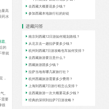

去西藏大概要花多少钱？
热量高

参加西藏本地旅行社的好处
眼药水
进藏问答

南京到西藏12日游如何规划路线？
晒霜
、

从北京去一趟拉萨要多少钱？
近的

杭州到西藏7日游攻略包车如何安排？
不带就

去西藏旅游要注意什么？

西藏旅游团多少钱？

拉萨当地有哪几家旅行社？
充足，

杭州西藏旅游需要多少费用？

上海到西藏7日游行程怎么安排？

去西藏旅游一次大概要花多少钱？
天气。
不需要

经典的深圳到拉萨7日游攻略？
牌很