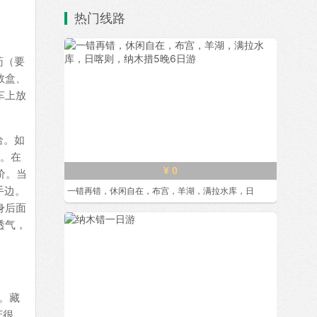
热门线路
药（要
救盒、
车上放
。
给。如
币。在
¥ 0
价。当
手边。
一错再错，休闲自在，布宫，羊湖，满拉水库，日
身后面
透气，
。藏
庆很