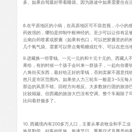
多。如果自驾最好带着睡袋。因为路途中如果需要住在
8.在平原地区的小病，在高原地区可不容忽视，小小的
药效强的，哪怕是抑制中枢神经的。至少可以让你有足
云南白药喷雾或胶囊（如果有伤口，可以把胶囊里的药
几个氧气袋。需要可以带点葡萄糖或红牛。可以在您当
9.进藏换一些零钱。一元一元的和十元十元的。西藏人
果给，有的时候一个孩子会叫来一群孩子，一起向你要钱
八角街买东西，最好给正好的零钱，否则卖家不愿意找钱
然只是市区范围内。如果坐人力三轮车一般是3~5元每
那边的风景不错。回程方向相反。大多数旅行团的旅游
比较颠簸。但西藏的旅游大巴没有空调。整个车厢除了
比闷着舒服多了。
10. 西藏境内有200多万人口，主要从事农牧业和手
族是勤劳、好客的民族，每逢节日，重要仪式及尊贵的客