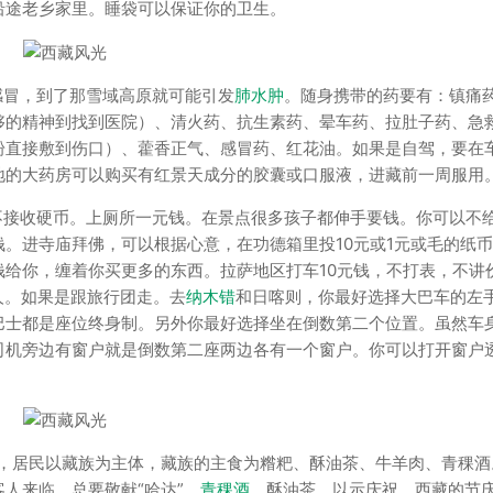
沿途老乡家里。睡袋可以保证你的卫生。
感冒，到了那雪域高原就可能引发
肺水肿
。随身携带的药要有：镇痛
够的精神到找到医院）、清火药、抗生素药、晕车药、拉肚子药、急
粉直接敷到伤口）、藿香正气、感冒药、红花油。如果是自驾，要在
地的大药房可以购买有红景天成分的胶囊或口服液，进藏前一周服用
不接收硬币。上厕所一元钱。在景点很多孩子都伸手要钱。你可以不
。进寺庙拜佛，可以根据心意，在功德箱里投10元或1元或毛的纸
给你，缠着你买更多的东西。拉萨地区打车10元钱，不打表，不讲
人。如果是跟旅行团走。去
纳木错
和日喀则，你最好选择大巴车的左
巴士都是座位终身制。另外你最好选择坐在倒数第二个位置。虽然车
司机旁边有窗户就是倒数第二座两边各有一个窗户。你可以打开窗户
工业，居民以藏族为主体，藏族的主食为糌粑、酥油茶、牛羊肉、青稞酒
人来临，总要敬献“哈达”，
青稞酒
，酥油茶，以示庆祝。西藏的节