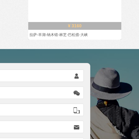
¥ 3160
拉萨-羊湖-纳木错-林芝-巴松措-大峡



