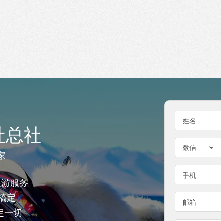
姓名
社总社
家
手机
旅游服务
搞定
邮箱
定一切