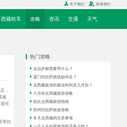


关于我们
联系我们
西藏租车
攻略
资讯
交通
天气
热门攻略

去拉萨都需要带什么？

厦门到拉萨路线如何走？

去西藏旅游的最佳时间是几月份？
充足，

六月份去西藏旅游攻略
或减

初次去西藏旅游指南
右就可

郑州到拉萨旅游攻略

冬天去西藏的注意事项
还有抗

一个人去拉萨旅游得花多少钱？