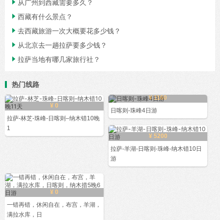

从广州到西藏需要多久？

西藏有什么景点？

去西藏旅游一次大概要花多少钱？

从北京去一趟拉萨要多少钱？

拉萨当地有哪几家旅行社？
热门线路
¥ 1160
¥ 0
日喀则-珠峰4日游
拉萨-林芝-珠峰-日喀则–纳木错10晚
1
¥ 5200
拉萨-羊湖-日喀则-珠峰-纳木错10日
游
¥ 0
一错再错，休闲自在，布宫，羊湖，
满拉水库，日