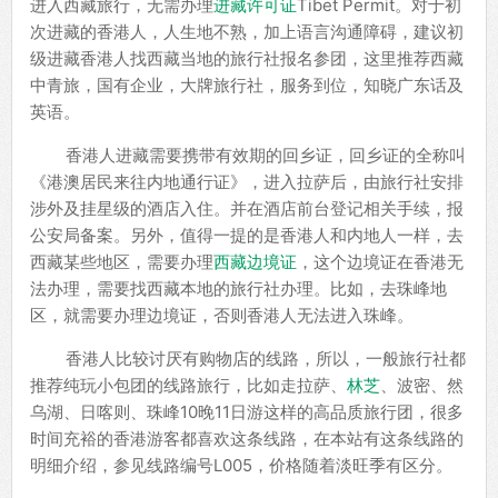
进入西藏旅行，无需办理
进藏许可证
Tibet Permit。对于初
次进藏的香港人，人生地不熟，加上语言沟通障碍，建议初
级进藏香港人找西藏当地的旅行社报名参团，这里推荐西藏
中青旅，国有企业，大牌旅行社，服务到位，知晓广东话及
英语。
香港人进藏需要携带有效期的回乡证，回乡证的全称叫
《港澳居民来往内地通行证》，进入拉萨后，由旅行社安排
涉外及挂星级的酒店入住。并在酒店前台登记相关手续，报
公安局备案。另外，值得一提的是香港人和内地人一样，去
西藏某些地区，需要办理
西藏边境证
，这个边境证在香港无
法办理，需要找西藏本地的旅行社办理。比如，去珠峰地
区，就需要办理边境证，否则香港人无法进入珠峰。
香港人比较讨厌有购物店的线路，所以，一般旅行社都
推荐纯玩小包团的线路旅行，比如走拉萨、
林芝
、波密、然
乌湖、日喀则、珠峰10晚11日游这样的高品质旅行团，很多
时间充裕的香港游客都喜欢这条线路，在本站有这条线路的
明细介绍，参见线路编号L005，价格随着淡旺季有区分。